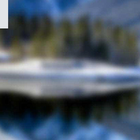
/
Symbole
du
gouvernement
du
Canada