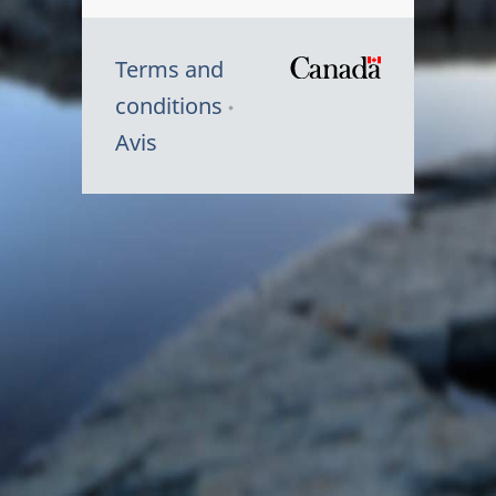
Terms and
/
conditions
Symbole
Avis
du
gouvernem
du
Canada