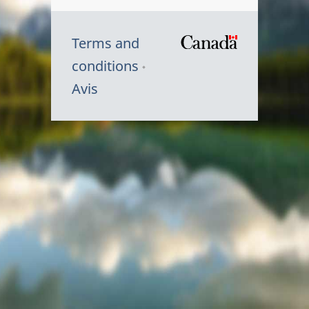
Terms and
/
conditions
Symbole
Avis
du
gouvernem
du
Canada