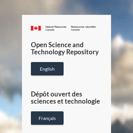
Canada.ca
/
Gouverneme
Open Science and
du
Technology Repository
Canada
English
Dépôt ouvert des
sciences et technologie
Français