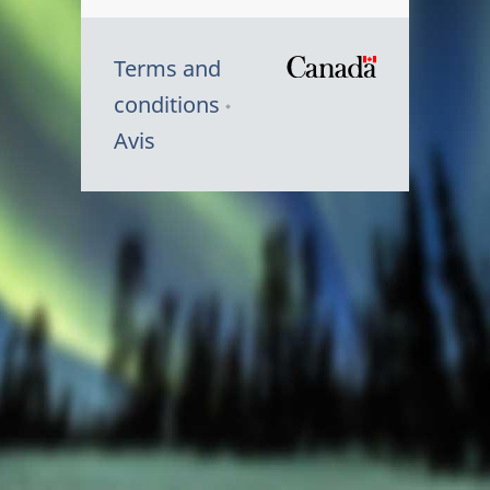
Terms and
/
conditions
Symbole
Avis
du
gouvernem
du
Canada