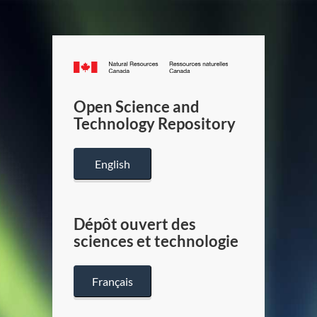
Canada.ca
/
Gouverneme
Open Science and
du
Technology Repository
Canada
English
Dépôt ouvert des
sciences et technologie
Français