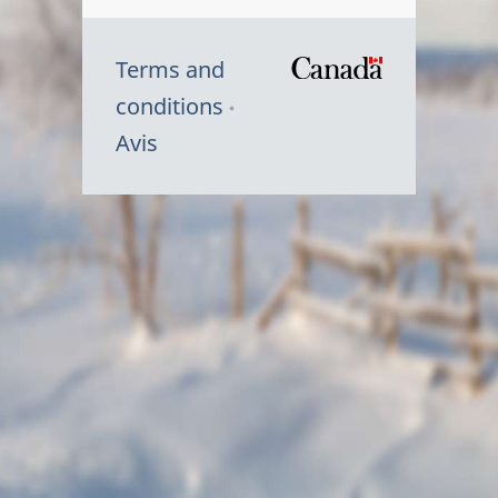
Terms and
/
conditions
Symbole
Avis
du
gouvernem
du
Canada