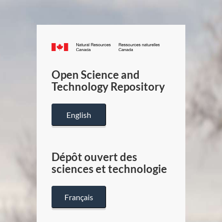
Canada.ca
/
Gouverneme
Open Science and
du
Technology Repository
Canada
English
Dépôt ouvert des
sciences et technologie
Français