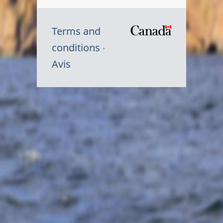
Terms and
/
conditions
Symbole
Avis
du
gouvernem
du
Canada