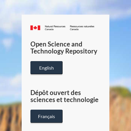
Canada.ca
/
Gouverneme
Open Science and
du
Technology Repository
Canada
English
Dépôt ouvert des
sciences et technologie
Français