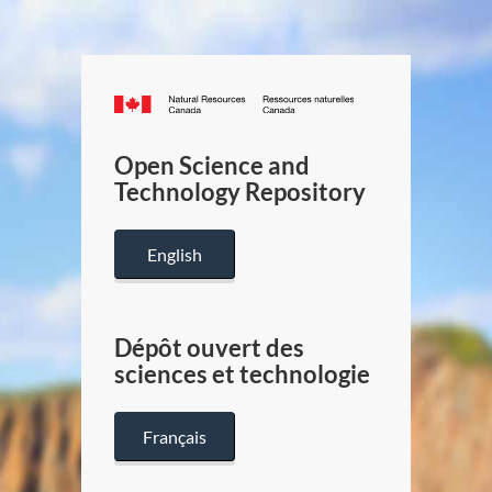
Canada.ca
/
Gouverneme
Open Science and
du
Technology Repository
Canada
English
Dépôt ouvert des
sciences et technologie
Français