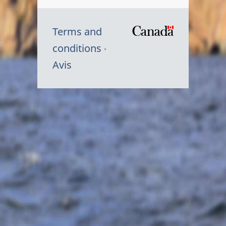
Terms and
/
conditions
Symbole
Avis
du
gouvernem
du
Canada