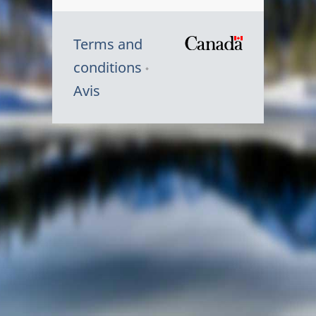
Terms and
/
conditions
Symbole
Avis
du
gouvernem
du
Canada