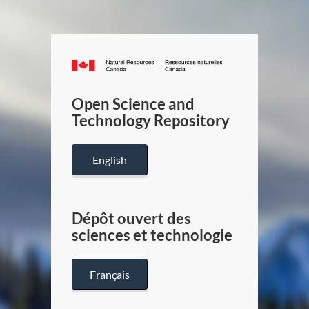
Canada.ca
/
Gouverneme
Open Science and
du
Technology Repository
Canada
English
Dépôt ouvert des
sciences et technologie
Français