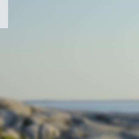
/
Symbole
du
gouvernement
du
Canada