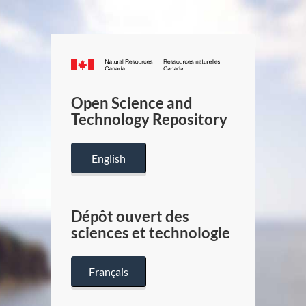
Canada.ca
/
Gouverneme
Open Science and
du
Technology Repository
Canada
English
Dépôt ouvert des
sciences et technologie
Français