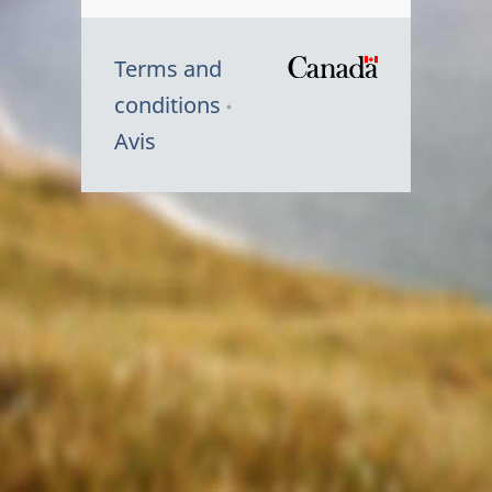
Terms and
/
conditions
Symbole
Avis
du
gouvernem
du
Canada