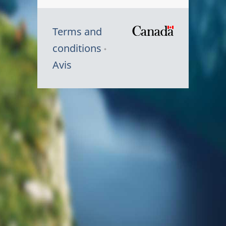
Terms and
/
conditions
Symbole
Avis
du
gouvernem
du
Canada