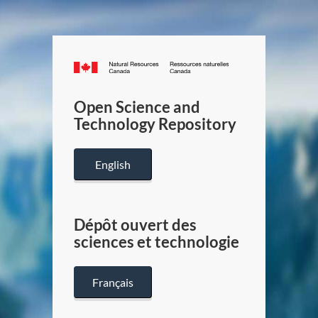
Canada.ca
/
Gouverneme
Open Science and
du
Technology Repository
Canada
English
Dépôt ouvert des
sciences et technologie
Français