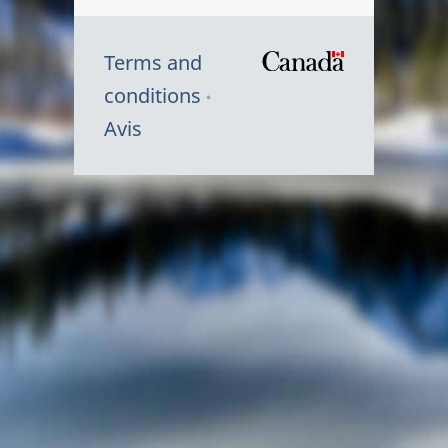
Terms and
/
conditions
Symbole
Avis
du
gouvernem
du
Canada