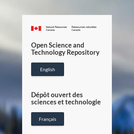
Canada.ca
/
Gouverneme
Open Science and
du
Technology Repository
Canada
English
Dépôt ouvert des
sciences et technologie
Français