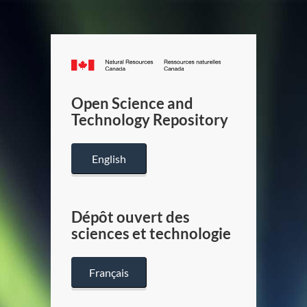
Canada.ca
/
Gouverneme
Open Science and
du
Technology Repository
Canada
English
Dépôt ouvert des
sciences et technologie
Français