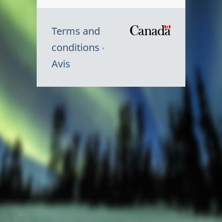
Terms and
/
conditions
Symbole
Avis
du
gouvernem
du
Canada