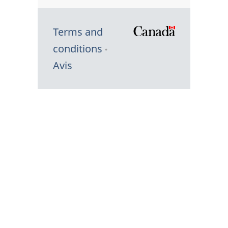
Terms and
/
conditions
Symbole
Avis
du
gouvernem
du
Canada