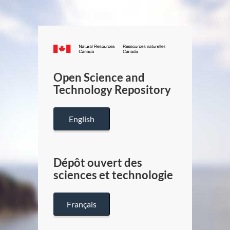
Canada.ca
/
Gouverneme
Open Science and
du
Technology Repository
Canada
English
Dépôt ouvert des
sciences et technologie
Français