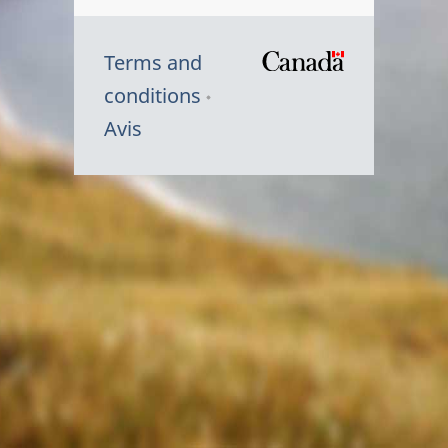
Terms and
/
conditions
Symbole
Avis
du
gouvernem
du
Canada