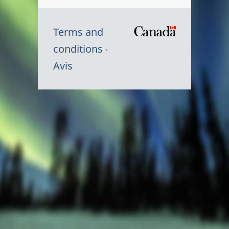
Terms and
/
conditions
Symbole
Avis
du
gouvernem
du
Canada