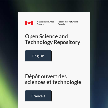
Canada.ca
/
Gouverneme
Open Science and
du
Technology Repository
Canada
English
Dépôt ouvert des
sciences et technologie
Français