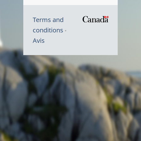
Terms and
/
conditions
Symbole
Avis
du
gouvernem
du
Canada