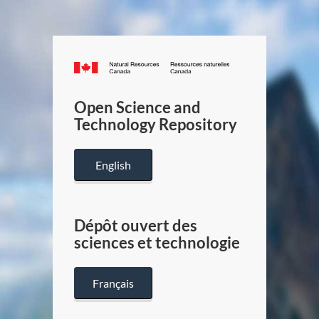
Canada.ca
/
Gouverneme
Open Science and
du
Technology Repository
Canada
English
Dépôt ouvert des
sciences et technologie
Français