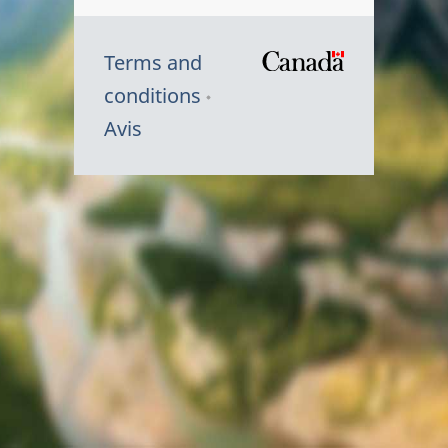
Terms and
/
conditions
Symbole
Avis
du
gouvernem
du
Canada