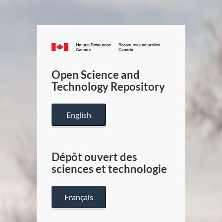
Canada.ca
/
Gouverneme
Open Science and
du
Technology Repository
Canada
English
Dépôt ouvert des
sciences et technologie
Français