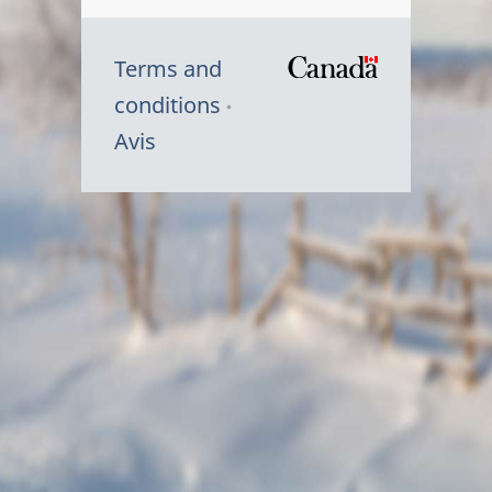
Terms and
/
conditions
Symbole
Avis
du
gouvernem
du
Canada