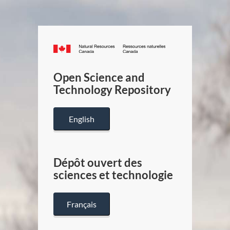
Canada.ca
/
Gouverneme
Open Science and
du
Technology Repository
Canada
English
Dépôt ouvert des
sciences et technologie
Français