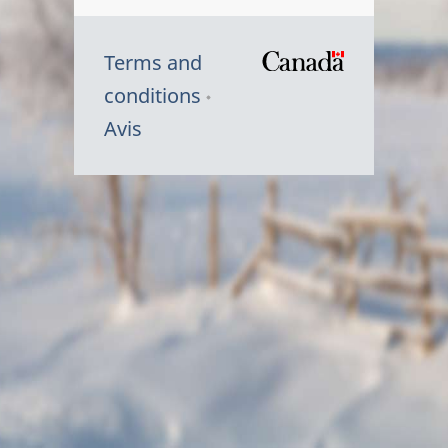
Terms and
/
conditions
Symbole
Avis
du
gouvernem
du
Canada