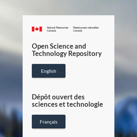
Canada.ca
/
Gouverneme
Open Science and
du
Technology Repository
Canada
English
Dépôt ouvert des
sciences et technologie
Français