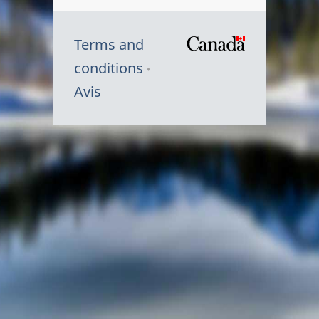
Terms and
/
conditions
Symbole
Avis
du
gouvernem
du
Canada