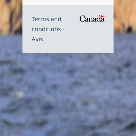
Terms and
/
conditions
Symbole
Avis
du
gouvernem
du
Canada