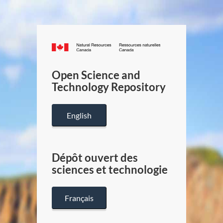
Canada.ca
/
Gouverneme
Open Science and
du
Technology Repository
Canada
English
Dépôt ouvert des
sciences et technologie
Français