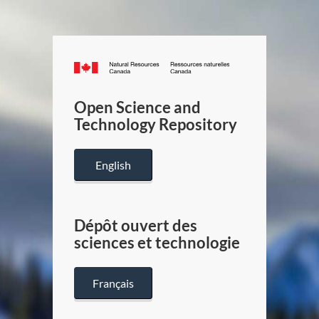
Canada.ca
/
Gouverneme
Open Science and
du
Technology Repository
Canada
English
Dépôt ouvert des
sciences et technologie
Français