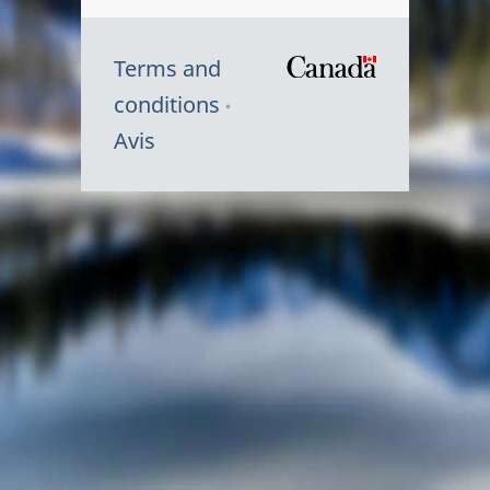
Terms and
/
conditions
Symbole
Avis
du
gouvernem
du
Canada