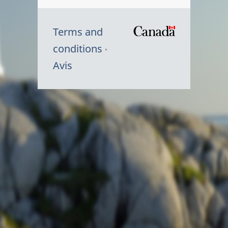
Terms and
/
conditions
Symbole
Avis
du
gouvernem
du
Canada