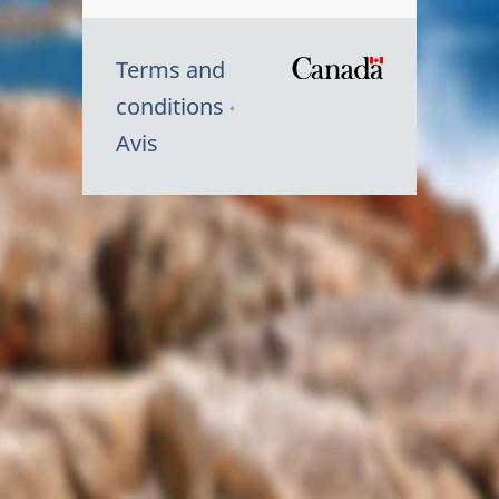
Terms and
/
conditions
Symbole
Avis
du
gouvernem
du
Canada