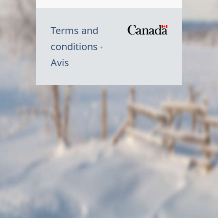
Terms and
/
conditions
Symbole
Avis
du
gouvernem
du
Canada