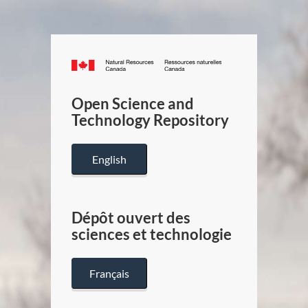
Canada.ca
/
Gouverneme
Open Science and
du
Technology Repository
Canada
English
Dépôt ouvert des
sciences et technologie
Français