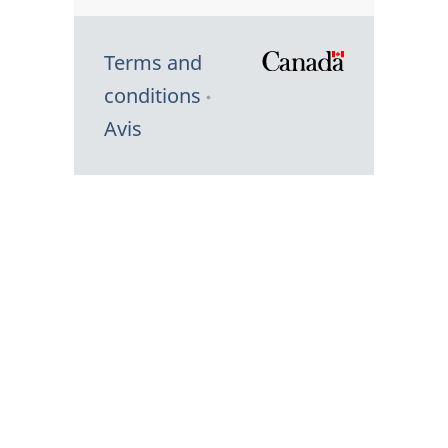
Terms and
/
conditions
Symbole
Avis
du
gouvernem
du
Canada