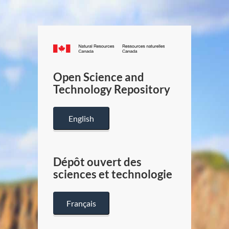
Canada.ca
/
Gouverneme
Open Science and
du
Technology Repository
Canada
English
Dépôt ouvert des
sciences et technologie
Français