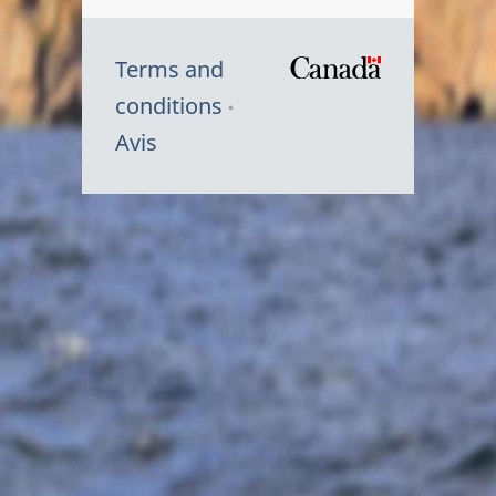
Terms and
/
conditions
Symbole
Avis
du
gouvernem
du
Canada