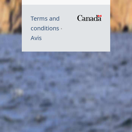
Terms and
/
conditions
Symbole
Avis
du
gouvernem
du
Canada