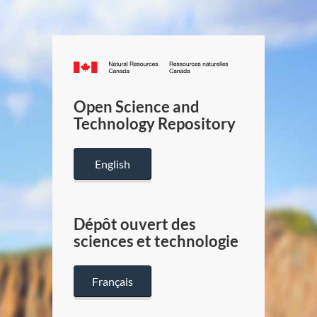
Canada.ca
/
Gouverneme
Open Science and
du
Technology Repository
Canada
English
Dépôt ouvert des
sciences et technologie
Français