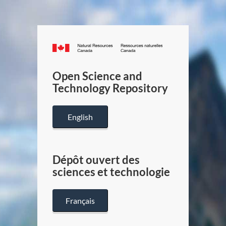
Canada.ca
/
Gouverneme
Open Science and
du
Technology Repository
Canada
English
Dépôt ouvert des
sciences et technologie
Français