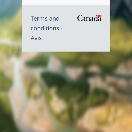
Terms and
/
conditions
Symbole
Avis
du
gouvernem
du
Canada