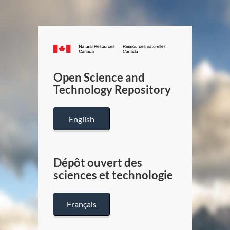
Canada.ca
/
Gouverneme
Open Science and
du
Technology Repository
Canada
English
Dépôt ouvert des
sciences et technologie
Français