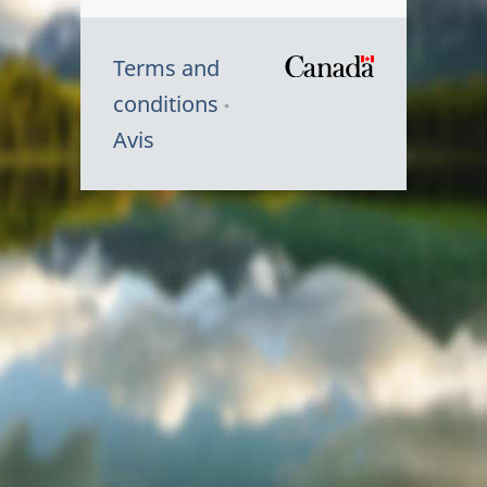
Terms and
/
conditions
Symbole
Avis
du
gouvernem
du
Canada