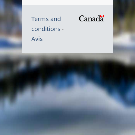
Terms and
/
conditions
Symbole
Avis
du
gouvernem
du
Canada