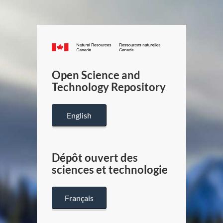
Canada.ca
/
Gouverneme
Open Science and
du
Technology Repository
Canada
English
Dépôt ouvert des
sciences et technologie
Français