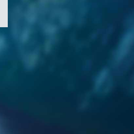
/
Symbole
du
gouvernement
du
Canada