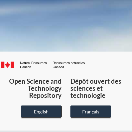
Canada.ca
/
Gouvernement
Open Science and
Dépôt ouvert des
du
Technology
sciences et
Canada
Repository
technologie
English
Français