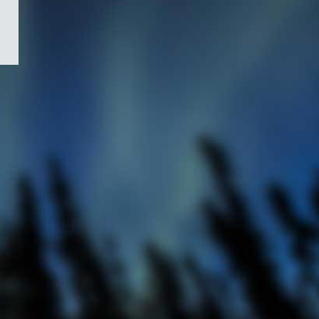
/
Symbole
du
gouvernement
du
Canada