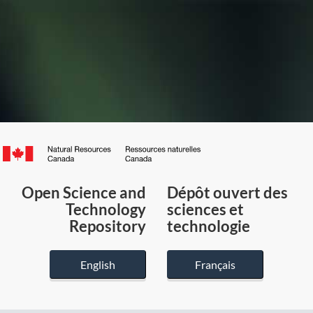
Canada.ca
/
Gouvernement
Open Science and
Dépôt ouvert des
du
Technology
sciences et
Canada
Repository
technologie
English
Français