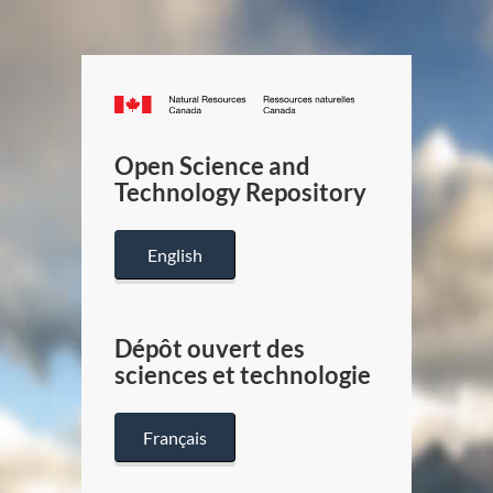
Canada.ca
/
Gouverneme
Open Science and
du
Technology Repository
Canada
English
Dépôt ouvert des
sciences et technologie
Français