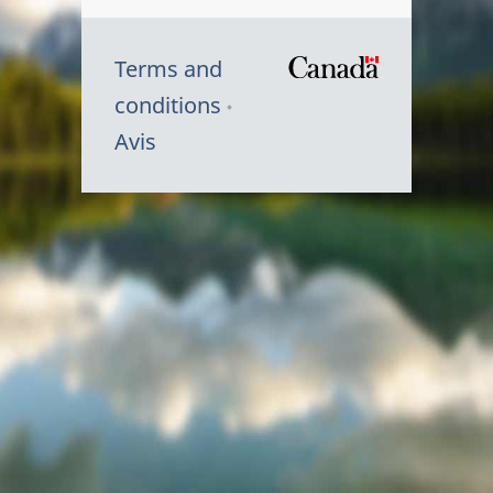
Terms and
/
conditions
Symbole
Avis
du
gouvernem
du
Canada