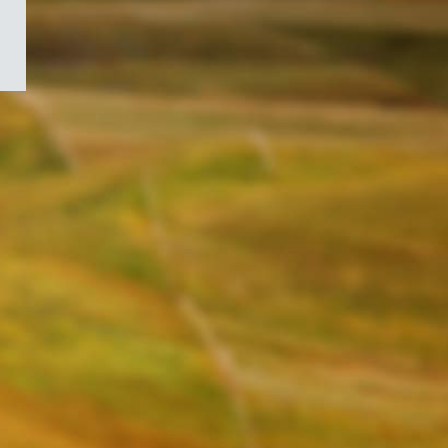
/
Symbole
du
gouvernement
du
Canada