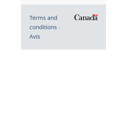
Terms and
/
conditions
Symbole
Avis
du
gouvernem
du
Canada