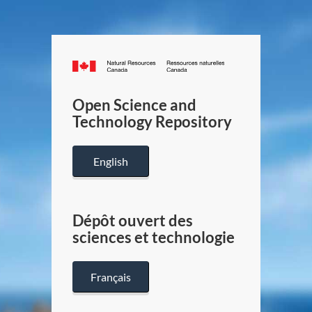
Canada.ca
/
Gouverneme
Open Science and
du
Technology Repository
Canada
English
Dépôt ouvert des
sciences et technologie
Français