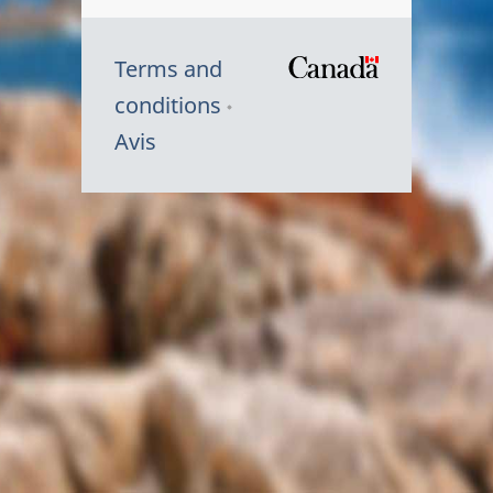
Terms and
/
conditions
Symbole
Avis
du
gouvernem
du
Canada