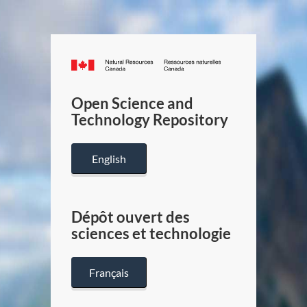
Canada.ca
/
Gouverneme
Open Science and
du
Technology Repository
Canada
English
Dépôt ouvert des
sciences et technologie
Français