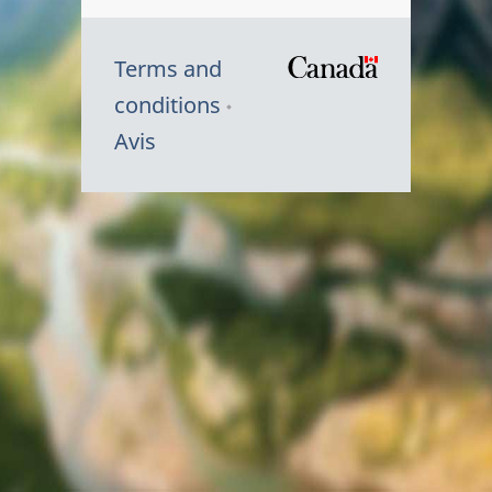
Terms and
/
conditions
Symbole
Avis
du
gouvernem
du
Canada