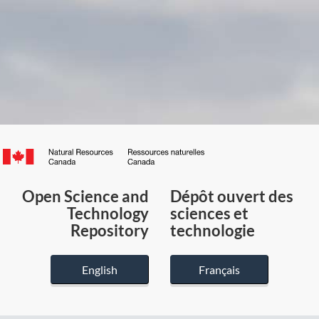
Canada.ca
/
Gouvernement
Open Science and
Dépôt ouvert des
du
Technology
sciences et
Canada
Repository
technologie
English
Français