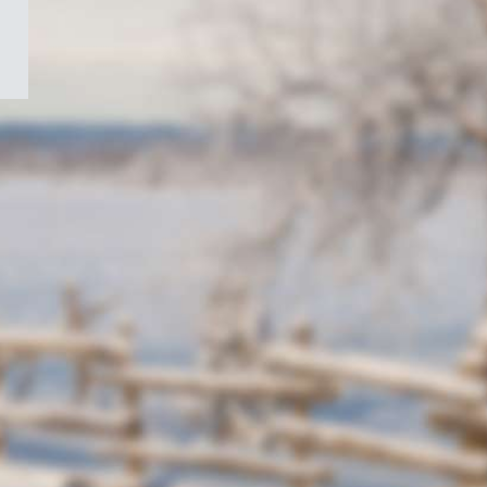
/
Symbole
du
gouvernement
du
Canada