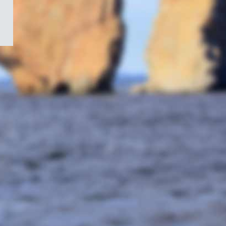
/
Symbole
du
gouvernement
du
Canada