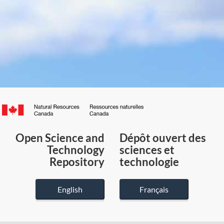
Canada.ca
/
Gouvernement
Open Science and
Dépôt ouvert des
du
Technology
sciences et
Canada
Repository
technologie
English
Français