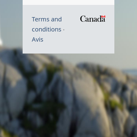
Terms and
/
conditions
Symbole
Avis
du
gouvernem
du
Canada