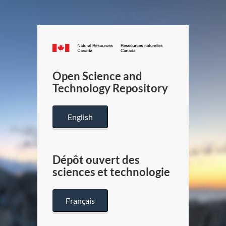
Canada.ca
/
Gouverneme
Open Science and
du
Technology Repository
Canada
English
Dépôt ouvert des
sciences et technologie
Français