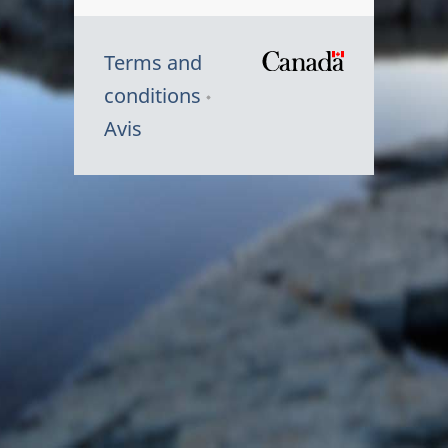
Terms and
/
conditions
Symbole
Avis
du
gouvernem
du
Canada