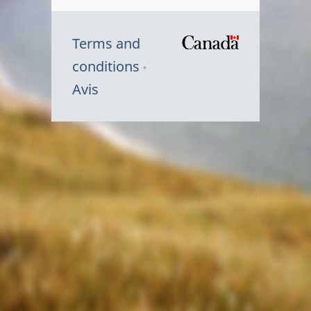
Terms and
/
conditions
Symbole
Avis
du
gouvernem
du
Canada