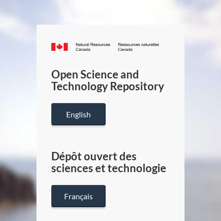
Canada.ca
/
Gouverneme
Open Science and
du
Technology Repository
Canada
English
Dépôt ouvert des
sciences et technologie
Français