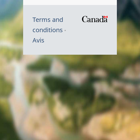
Terms and
/
conditions
Symbole
Avis
du
gouvernem
du
Canada