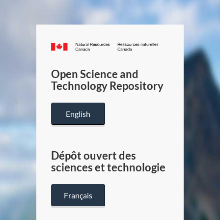
Canada.ca
/
Gouverneme
Open Science and
du
Technology Repository
Canada
English
Dépôt ouvert des
sciences et technologie
Français