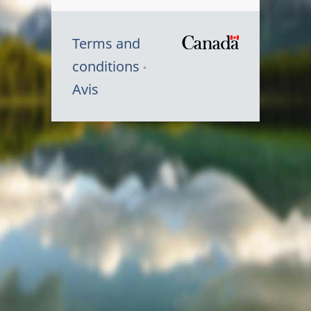
Terms and
/
conditions
Symbole
Avis
du
gouvernem
du
Canada