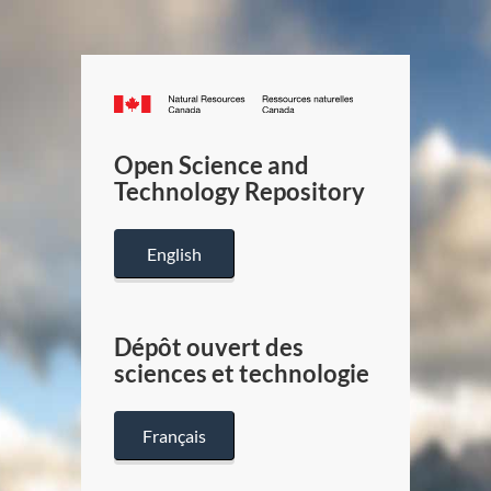
Canada.ca
/
Gouverneme
Open Science and
du
Technology Repository
Canada
English
Dépôt ouvert des
sciences et technologie
Français