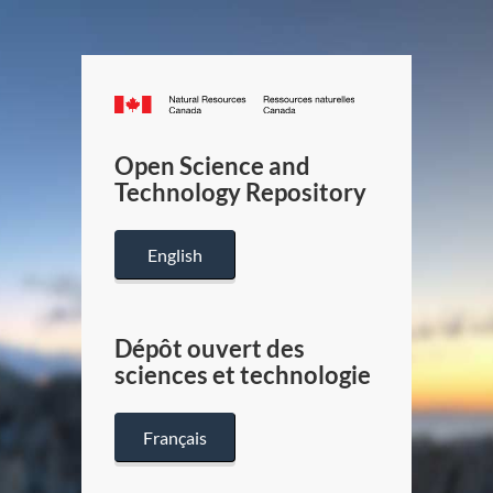
Canada.ca
/
Gouverneme
Open Science and
du
Technology Repository
Canada
English
Dépôt ouvert des
sciences et technologie
Français