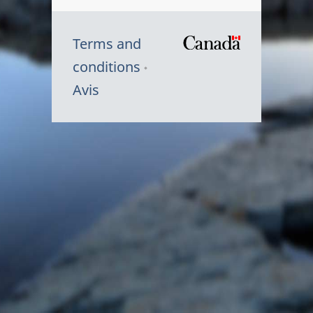
Terms and
/
conditions
Symbole
Avis
du
gouvernem
du
Canada