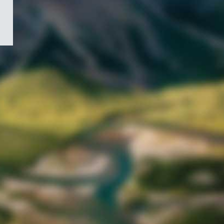
/
Symbole
du
gouvernement
du
Canada