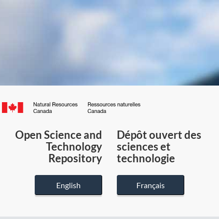
Canada.ca
/
Gouvernement
Open Science and
Dépôt ouvert des
du
Technology
sciences et
Canada
Repository
technologie
English
Français