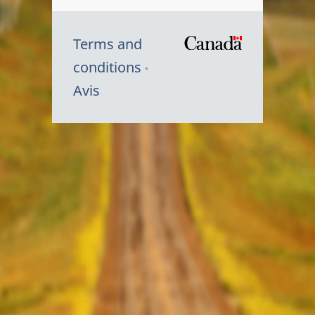
Terms and
/
conditions
Symbole
Avis
du
gouvernem
du
Canada