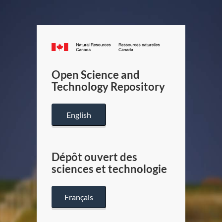
Canada.ca
/
Gouverneme
Open Science and
du
Technology Repository
Canada
English
Dépôt ouvert des
sciences et technologie
Français