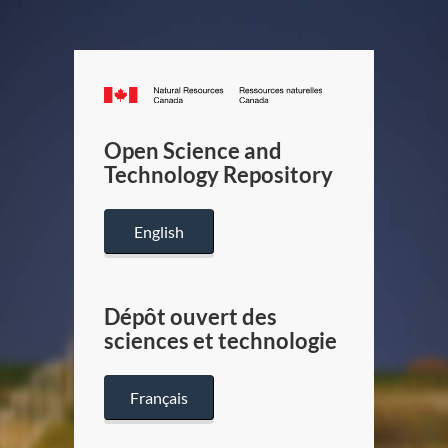
Canada.ca
/
Gouverneme
Open Science and
du
Technology Repository
Canada
English
Dépôt ouvert des
sciences et technologie
Français